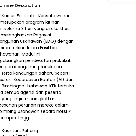
amme Description
N Kursus Fasilitator Keusahawanan
 merupakan program latihan
sif selama 3 hari yang direka khas
 melengkapkan Pegawai
angunan Usahawan (EDO) dengan
ran terkini dalam Fasilitasi
hawanan. Modul ini
abungkan pendekatan praktikal,
en pembangunan produk dan
s, serta kandungan baharu seperti
aran, Kecerdasan Buatan (AI) dan
k Bimbingan Usahawan. KFK terbuka
a semua agensi dan peserta
yang ingin meningkatkan
kesanan peranan mereka dalam
mbing usahawan secara holistik
erimpak tinggi.
i: Kuantan, Pahang