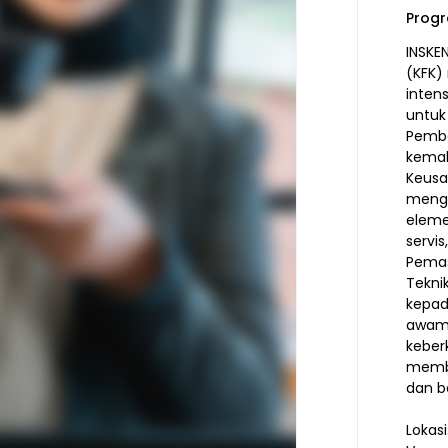
Progr
INSKE
(KFK)
inten
untuk
Pemb
kemahi
Keusa
mengg
elem
servi
Pemas
Tekni
kepad
awam 
keber
membi
dan b
Lokas