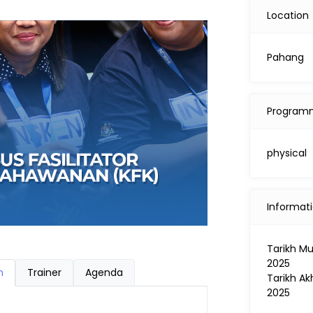
Location
Pahang
Program
physical
Informat
Tarikh Mu
2025
n
Trainer
Agenda
Tarikh Ak
2025