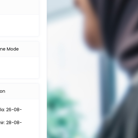
me Mode
ion
la: 26-08-
hir: 28-08-