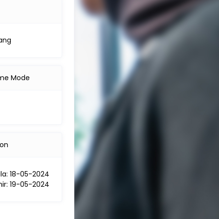
nang
me Mode
ion
la: 18-05-2024
hir: 19-05-2024