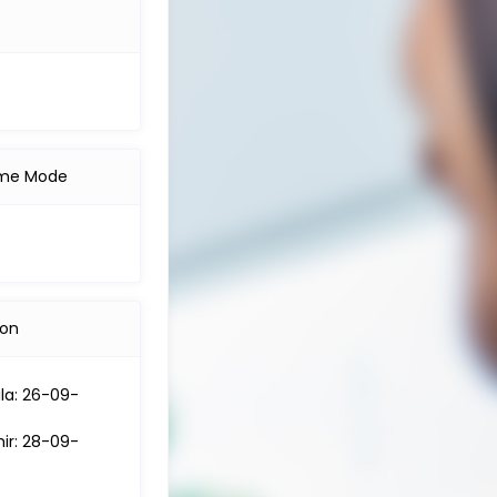
me Mode
ion
la: 26-09-
hir: 28-09-