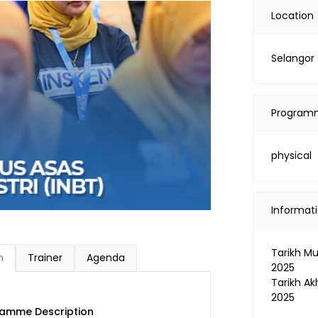
Location
Selangor
Program
physical
Informat
Tarikh Mu
n
Trainer
Agenda
2025
Tarikh Ak
2025
amme Description