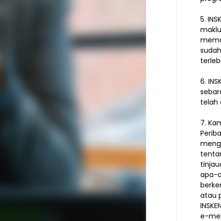
5. IN
maklu
memak
sudah
terle
6. IN
sebar
telah
7. Ka
Perib
meng
tenta
tinjau
apa-a
berke
atau 
INSKE
e-mel