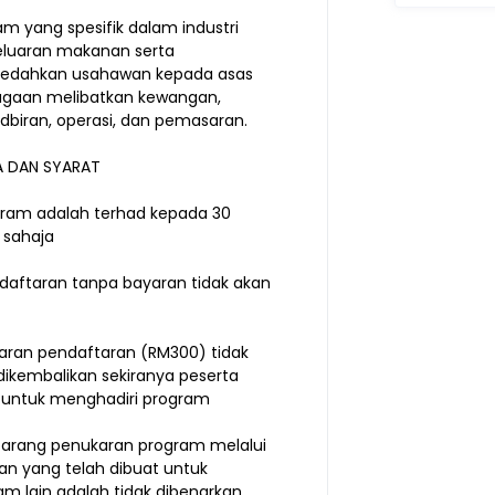
am yang spesifik dalam industri
luaran makanan serta
edahkan usahawan kepada asas
agaan melibatkan kewangan,
dbiran, operasi, dan pemasaran.
 DAN SYARAT
ogram adalah terhad kepada 30
 sahaja
ndaftaran tanpa bayaran tidak akan
yaran pendaftaran (RM300) tidak
dikembalikan sekiranya peserta
 untuk menghadiri program
barang penukaran program melalui
an yang telah dibuat untuk
am lain adalah tidak dibenarkan