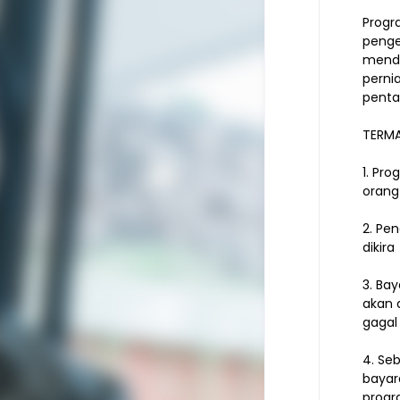
Progr
penge
mend
perni
penta
TERMA
1. Pr
orang
2. Pe
dikira
3. Ba
akan 
gagal
4. Se
bayar
progr